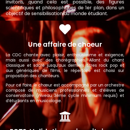
invitons, quand cela est possible, des figures
scientifiques et philosophiques de 1er plan, dans un
objectif de sensibilisation du monde étudiant.
Une affaire de choeur
La CDC chante avec plaisir, enthousiasme et exigence,
mais aussi avec des chorégraphies. Allant du chant
classique et sacré jusqu’aux derniers titres rock pop et
aux génériques de films, le répertoire est choisi sur
proposition des chanteurs.
Pour ce faire, le chœur est accompagné par un orchestre
composé de musiciens professionnels et d’élèves de
conservatoire (niveau 3ème cycle minimum requis) et
d’étudiants en musicologie.